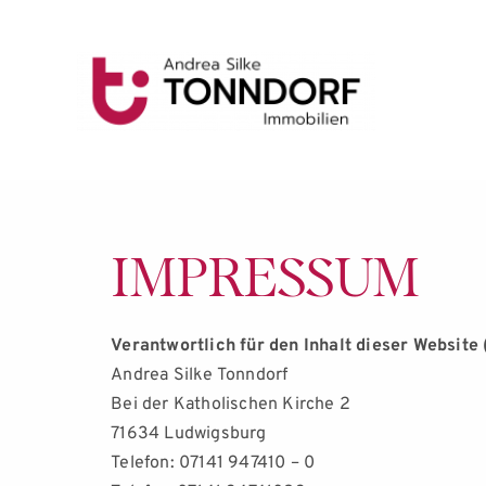
Z
u
m
I
n
h
a
l
t
s
p
r
i
IMPRESSUM
n
g
e
n
Verantwortlich für den Inhalt dieser Websi
Andrea Silke Tonndorf
Bei der Katholischen Kirche 2
71634 Ludwigsburg
Telefon: 
07141 947410 – 0