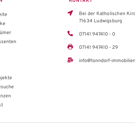
N
 KONTAKT
Bei der Katholischen Kir
eite
71634 Ludwigsburg
cke
tümer
07141 947410 - 0
ssenten
07141 947410 - 29
info@tonndorf-immobilien
jekte
esuche
enzen
kt