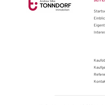
SEITE
Starts
Einbli
Eigen
Intere
Kaufob
Kaufg
Refer
Konta