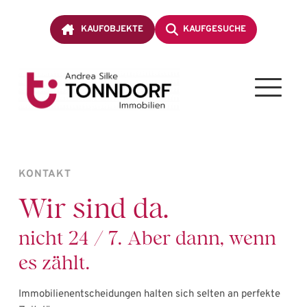
Z
u
m
KAUFOBJEKTE
KAUFGESUCHE
I
n
h
a
l
t
s
p
r
i
n
KONTAKT
g
e
Wir sind da.
n
nicht 24 / 7. Aber dann, wenn 
es zählt.
Immobilienentscheidungen halten sich selten an perfekte 