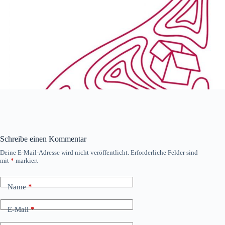
Schreibe einen Kommentar
Deine E-Mail-Adresse wird nicht veröffentlicht.
Erforderliche Felder sind
mit
*
markiert
Name
*
E-Mail
*