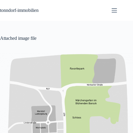
Zum
Inhalt
tonndorf-immobilien
springen
Attached image file