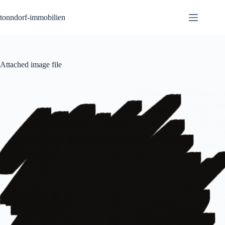
Zum
Inhalt
tonndorf-immobilien
springen
Attached image file