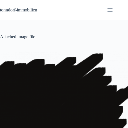
Zum
Inhalt
tonndorf-immobilien
springen
Attached image file